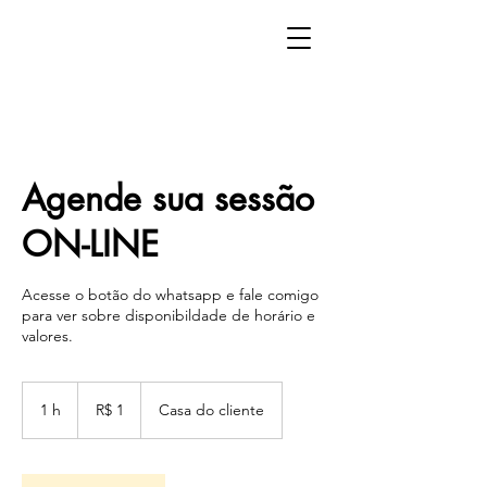
Agende sua sessão
ON-LINE
Acesse o botão do whatsapp e fale comigo
para ver sobre disponibildade de horário e
valores.
1
Real
1 h
1
R$ 1
Casa do cliente
brasileiro